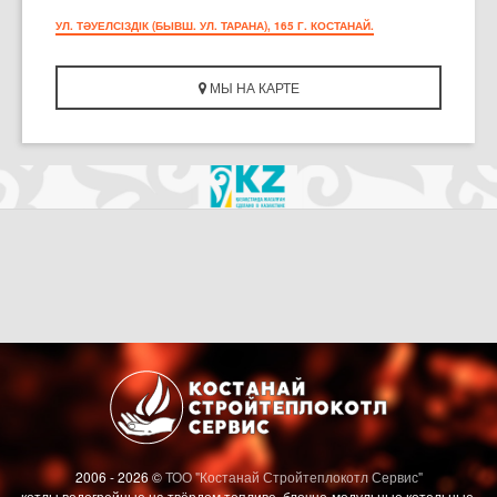
УЛ. ТӘУЕЛСІЗДІК (БЫВШ. УЛ. ТАРАНА), 165 Г. КОСТАНАЙ.
МЫ НА КАРТЕ
2006 - 2026 ©
ТОО "Костанай Стройтеплокотл Сервис"
котлы водогрейные на твёрдом топливе, блочно-модульные котельные,